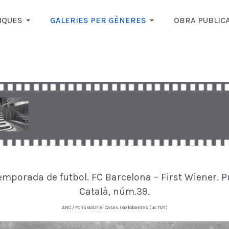
IQUES
GALERIES PER GÈNERES
OBRA PUBLIC
 temporada de futbol. FC Barcelona – First Wiener. P
Català, núm.39.
ANC / Fons Gabriel Casas i Galobardes (uc 1121)