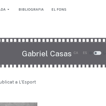
ADA
BIBLIOGRAFIA
EL FONS
Gabriel Casas
Seleccioni el seu i
CA
ES
ublicat a L’Esport