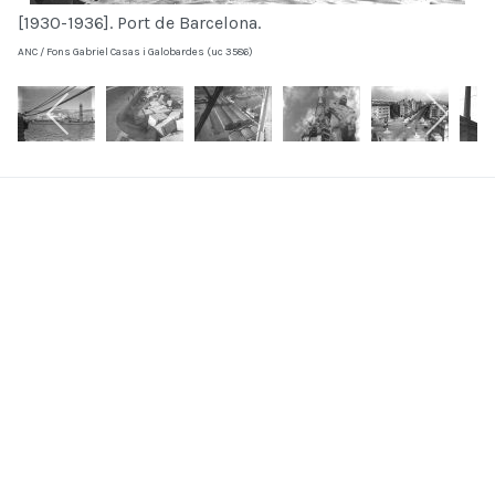
[1930-1936]. Port de Barcelona.
ANC / Fons Gabriel Casas i Galobardes (uc 3586)