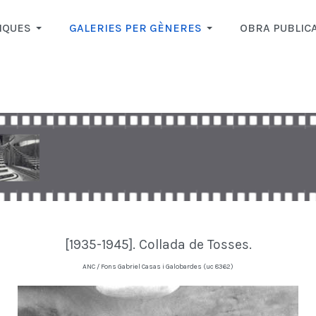
IQUES
GALERIES PER GÈNERES
OBRA PUBLIC
[1935-1945]. Collada de Tosses.
ANC / Fons Gabriel Casas i Galobardes (uc 8362)