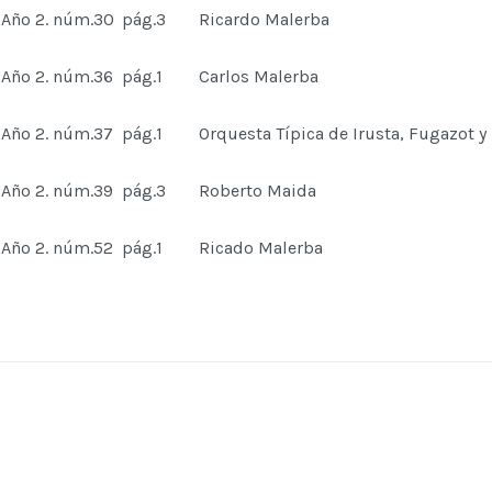
Año 2. núm.30
pág.3
Ricardo Malerba
Año 2. núm.36
pág.1
Carlos Malerba
Año 2. núm.37
pág.1
Orquesta Típica de Irusta, Fugazot 
Año 2. núm.39
pág.3
Roberto Maida
Año 2. núm.52
pág.1
Ricado Malerba