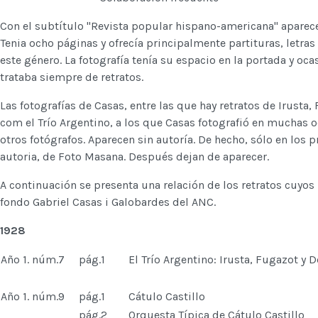
Con el subtítulo "Revista popular hispano-americana" aparec
Tenia ocho páginas y ofrecía principalmente partituras, letras 
este género. La fotografía tenía su espacio en la portada y oca
trataba siempre de retratos.
Las fotografías de Casas, entre las que hay retratos de Irusta
com el Trío Argentino, a los que Casas fotografió en muchas o
otros fotógrafos. Aparecen sin autoría. De hecho, sólo en los
autoria, de Foto Masana. Después dejan de aparecer.
A continuación se presenta una relación de los retratos cuyos
fondo Gabriel Casas i Galobardes del ANC.
1928
Año 1. núm.7
pág.1
El Trío Argentino: Irusta, Fugazot y 
Año 1. núm.9
pág.1
Cátulo Castillo
pág.2
Orquesta Típica de Cátulo Castillo